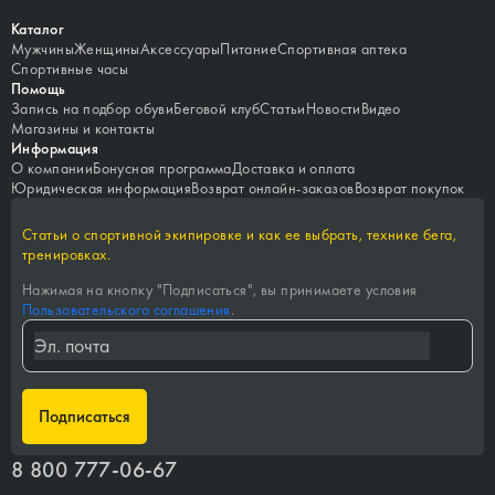
Каталог
Мужчины
Женщины
Аксессуары
Питание
Спортивная аптека
Спортивные часы
Помощь
Запись на подбор обуви
Беговой клуб
Статьи
Новости
Видео
Магазины и контакты
Информация
О компании
Бонусная программа
Доставка и оплата
Юридическая информация
Возврат онлайн-заказов
Возврат покупок
Статьи о спортивной экипировке и как ее выбрать, технике бега,
тренировках.
Нажимая на кнопку "
Подписаться
", вы принимаете условия
Пользовательского соглашения
.
Подписаться
8 800 777-06-67