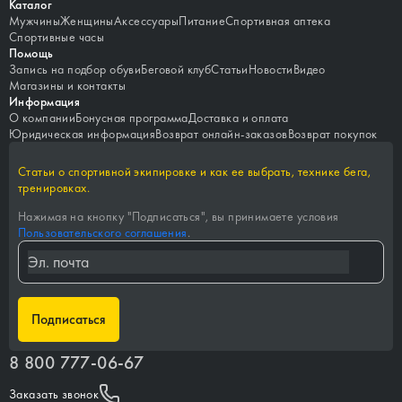
Каталог
Мужчины
Женщины
Аксессуары
Питание
Спортивная аптека
Спортивные часы
Помощь
Запись на подбор обуви
Беговой клуб
Статьи
Новости
Видео
Магазины и контакты
Информация
О компании
Бонусная программа
Доставка и оплата
Юридическая информация
Возврат онлайн-заказов
Возврат покупок
Статьи о спортивной экипировке и как ее выбрать, технике бега,
тренировках.
Нажимая на кнопку "
Подписаться
", вы принимаете условия
Пользовательского соглашения
.
Подписаться
8 800 777-06-67
Заказать звонок