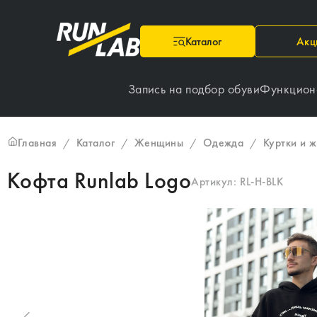
Каталог
Акц
Запись на подбор обуви
Функцион
Главная
Каталог
Женщины
Одежда
Куртки и 
/
/
/
/
Кофта Runlab Logo
Артикул:
RL-H-BLK