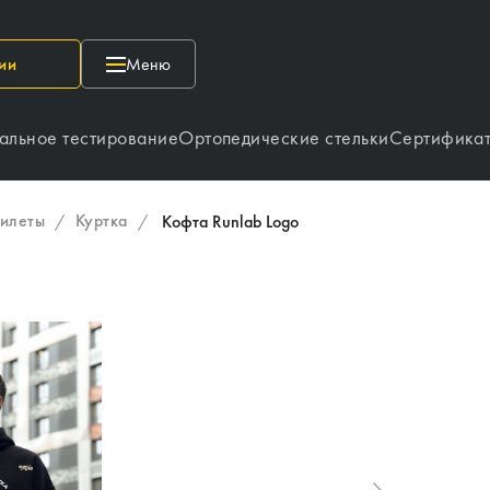
ии
Меню
альное тестирование
Ортопедические стельки
Сертифика
жилеты
Куртка
/
/
Кофта Runlab Logo