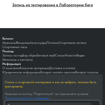
Запись на тестирование в Лабораторию бега
Каталог
Мужчины
Женщины
Аксессуары
Питание
Спортивная аптека
Спортивные часы
Помощь
Запись на подбор обуви
Беговой клуб
Статьи
Новости
Видео
Магазины и контакты
Информация
О компании
Бонусная программа
Доставка и оплата
Юридическая информация
Возврат онлайн-заказов
Возврат покупок
Статьи о спортивной экипировке и как ее выбрать, технике бега,
тренировках.
Нажимая на кнопку "
Подписаться
", вы принимаете условия
Пользовательского соглашения
.