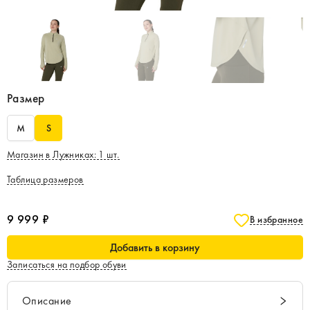
Размер
M
S
Магазин в Лужниках
:
1
шт.
Таблица размеров
9 999 ₽
В избранное
Добавить в корзину
Записаться на подбор обуви
Описание