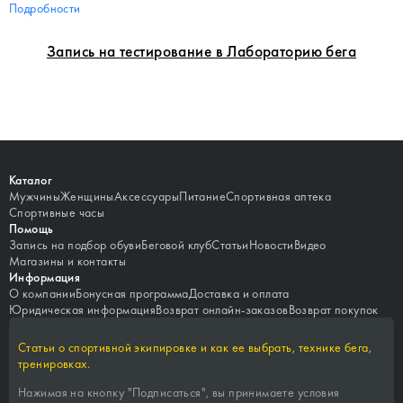
Подробности
Запись на тестирование в Лабораторию бега
Каталог
Мужчины
Женщины
Аксессуары
Питание
Спортивная аптека
Спортивные часы
Помощь
Запись на подбор обуви
Беговой клуб
Статьи
Новости
Видео
Магазины и контакты
Информация
О компании
Бонусная программа
Доставка и оплата
Юридическая информация
Возврат онлайн-заказов
Возврат покупок
Статьи о спортивной экипировке и как ее выбрать, технике бега,
тренировках.
Нажимая на кнопку "
Подписаться
", вы принимаете условия