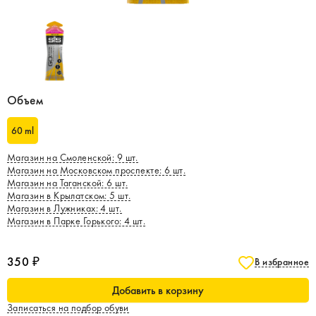
Объем
60 ml
Магазин на Смоленской
:
9
шт.
Магазин на Московском проспекте
:
6
шт.
Магазин на Таганской
:
6
шт.
Магазин в Крылатском
:
5
шт.
Магазин в Лужниках
:
4
шт.
Магазин в Парке Горького
:
4
шт.
350 ₽
В избранное
Добавить в корзину
Записаться на подбор обуви