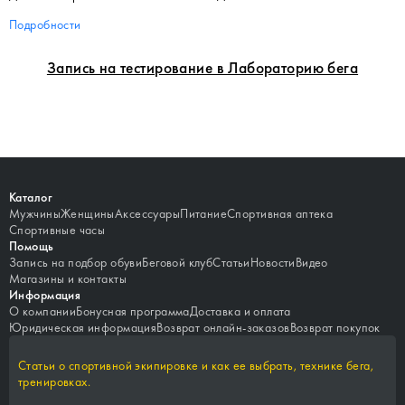
Подробности
Запись на тестирование в Лабораторию бега
Каталог
Мужчины
Женщины
Аксессуары
Питание
Спортивная аптека
Спортивные часы
Помощь
Запись на подбор обуви
Беговой клуб
Статьи
Новости
Видео
Магазины и контакты
Информация
О компании
Бонусная программа
Доставка и оплата
Юридическая информация
Возврат онлайн-заказов
Возврат покупок
Статьи о спортивной экипировке и как ее выбрать, технике бега,
тренировках.