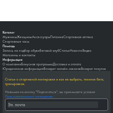
Каталог
Мужчины
Женщины
Аксессуары
Питание
Спортивная аптека
Спортивные часы
Помощь
Запись на подбор обуви
Беговой клуб
Статьи
Новости
Видео
Магазины и контакты
Информация
О компании
Бонусная программа
Доставка и оплата
Юридическая информация
Возврат онлайн-заказов
Возврат покупок
Статьи о спортивной экипировке и как ее выбрать, технике бега,
тренировках.
Нажимая на кнопку "
Подписаться
", вы принимаете условия
Пользовательского соглашения
.