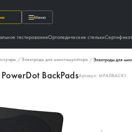
ии
Меню
альное тестирование
Ортопедические стельки
Сертифика
ессуары
Электроды для миостимулятора
/
/
Электроды для мио
 PowerDot BackPads
Артикул:
MPADBACK1