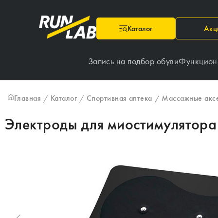
Каталог
Акц
Запись на подбор обуви
Функцион
Главная
Каталог
Спортивная аптека
Массажные акс
/
/
/
Электроды для миостимулятора