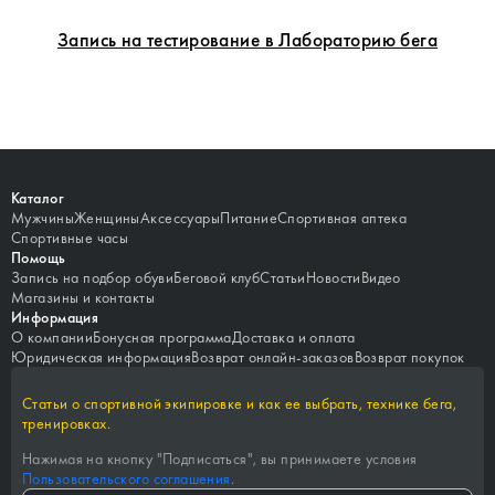
Запись на тестирование в Лабораторию бега
Каталог
Мужчины
Женщины
Аксессуары
Питание
Спортивная аптека
Спортивные часы
Помощь
Запись на подбор обуви
Беговой клуб
Статьи
Новости
Видео
Магазины и контакты
Информация
О компании
Бонусная программа
Доставка и оплата
Юридическая информация
Возврат онлайн-заказов
Возврат покупок
Статьи о спортивной экипировке и как ее выбрать, технике бега,
тренировках.
Нажимая на кнопку "
Подписаться
", вы принимаете условия
Пользовательского соглашения
.