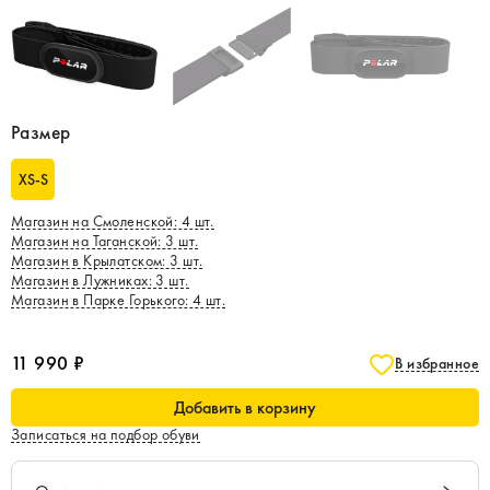
Размер
XS-S
Магазин на Смоленской
:
4
шт.
Магазин на Таганской
:
3
шт.
Магазин в Крылатском
:
3
шт.
Магазин в Лужниках
:
3
шт.
Магазин в Парке Горького
:
4
шт.
11 990 ₽
В избранное
Добавить в корзину
Записаться на подбор обуви