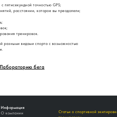
 с пятисекундной точностью GPS;
нятий, расстоянии, которое вы преодолели;
ь;
вок;
рования тренировок.
тий разными видами спорта с возможностью
и.
в Лабораторию бега
Информация
Статьи о спортивной экипировке
О компании