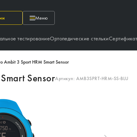
ии
Меню
альное тестирование
Ортопедические стельки
Сертифика
o Ambit 3 Sport HRM Smart Sensor
 Smart Sensor
Артикул:
AMB3SPRT-HRM-SS-BLU