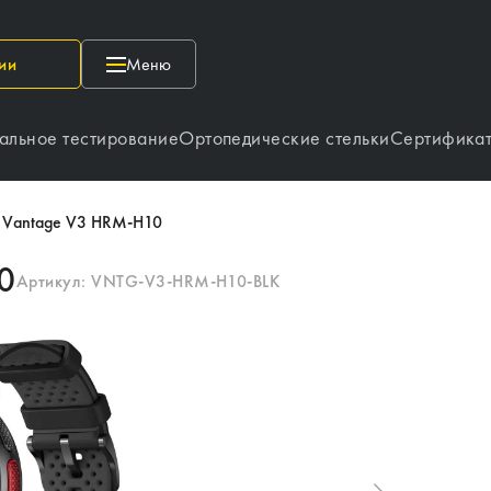
ии
Меню
альное тестирование
Ортопедические стельки
Сертифика
r Vantage V3 HRM-H10
0
Артикул:
VNTG-V3-HRM-H10-BLK