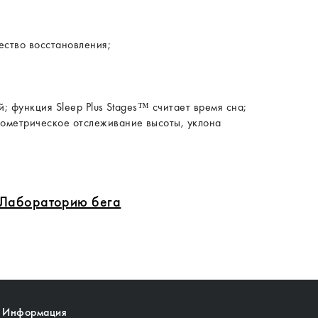
ество восстановления;
й; функция Sleep Plus Stages™ считает время сна;
ометрическое отслеживание высоты, уклона
в Лабораторию бега
Информация