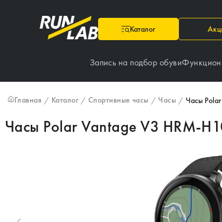
Каталог
Акц
Запись на подбор обуви
Функцион
Главная
Каталог
Спортивные часы
Часы
/
/
/
/
Часы Pola
Часы Polar Vantage V3 HRM-H1