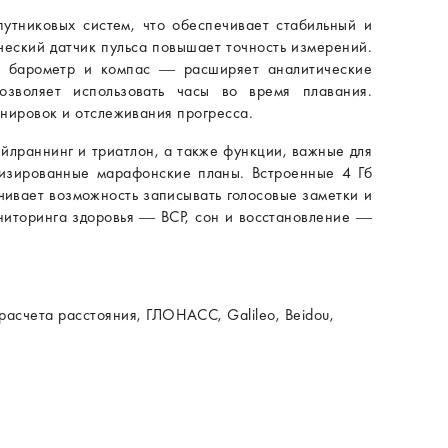
утниковых систем, что обеспечивает стабильный и
ческий датчик пульса повышает точность измерений.
, барометр и компас — расширяет аналитические
озволяет использовать часы во время плавания.
енировок и отслеживания прогресса.
ейлраннинг и триатлон, а также функции, важные для
лизированные марафонские планы. Встроенные 4 Гб
ивает возможность записывать голосовые заметки и
ниторинга здоровья — ВСР, сон и восстановление —
асчета расстояния, ГЛОНАСС, Galileo, Beidou,
й