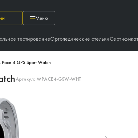
ии
Меню
альное тестирование
Ортопедические стельки
Сертифика
 Pace 4 GPS Sport Watch
atch
Артикул:
WPACE4-GSW-WHT