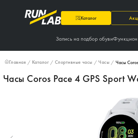
Каталог
Акц
Запись на подбор обуви
Функцион
Главная
Каталог
Спортивные часы
Часы
/
/
/
/
Часы Coros
Часы Coros Pace 4 GPS Sport W