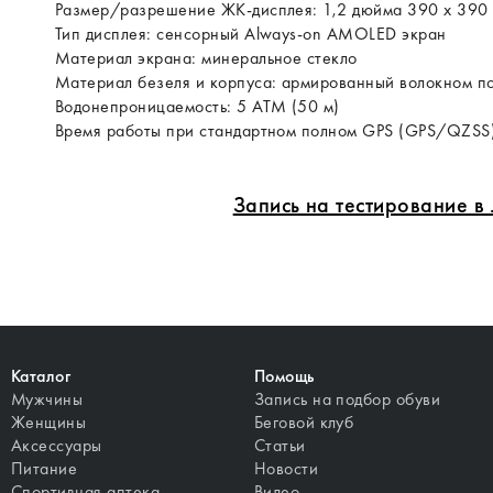
Размер/разрешение ЖК-дисплея: 1,2 дюйма 390 x 390 (fu
Тип дисплея: сенсорный Always-on AMOLED экран
Материал экрана: минеральное стекло
Материал безеля и корпуса: армированный волокном п
Водонепроницаемость: 5 ATM (50 м)
Время работы при стандартном полном GPS (GPS/QZSS):
Запись на тестирование 
Каталог
Помощь
Мужчины
Запись на подбор обуви
Женщины
Беговой клуб
Аксессуары
Статьи
Питание
Новости
Спортивная аптека
Видео