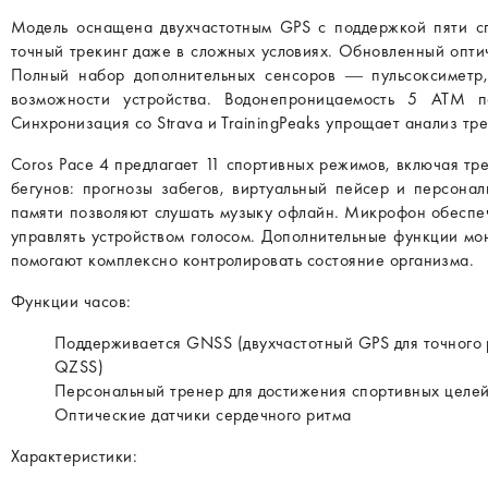
Модель оснащена двухчастотным GPS с поддержкой пяти сп
точный трекинг даже в сложных условиях. Обновленный опти
Полный набор дополнительных сенсоров — пульсоксиметр
возможности устройства. Водонепроницаемость 5 ATM п
Синхронизация со Strava и TrainingPeaks упрощает анализ тр
Coros Pace 4 предлагает 11 спортивных режимов, включая тр
бегунов: прогнозы забегов, виртуальный пейсер и персона
памяти позволяют слушать музыку офлайн. Микрофон обеспеч
управлять устройством голосом. Дополнительные функции мо
помогают комплексно контролировать состояние организма.
Функции часов:
Поддерживается GNSS (двухчастотный GPS для точного р
QZSS)
Персональный тренер для достижения спортивных целе
Оптические датчики сердечного ритма
Характеристики: