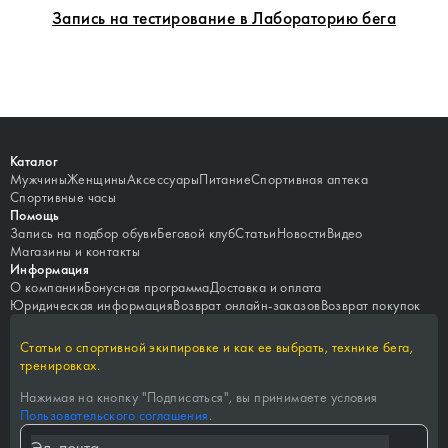
Запись на тестирование в Лабораторию бега
Каталог
Мужчины
Женщины
Аксессуары
Питание
Спортивная аптека
Спортивные часы
Помощь
Запись на подбор обуви
Беговой клуб
Статьи
Новости
Видео
Магазины и контакты
Информация
О компании
Бонусная программа
Доставка и оплата
Юридическая информация
Возврат онлайн-заказов
Возврат покупок
Статьи о спортивной экипировке и как ее выбрать, технике бега,
тренировках.
Нажимая на кнопку "
Подписаться
", вы принимаете условия
Пользовательского соглашения
.