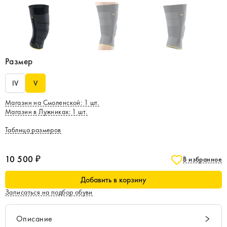
Размер
IV
V
Магазин на Смоленской
:
1
шт.
Магазин в Лужниках
:
1
шт.
Таблица размеров
10 500 ₽
В избранное
Добавить в корзину
Записаться на подбор обуви
Описание