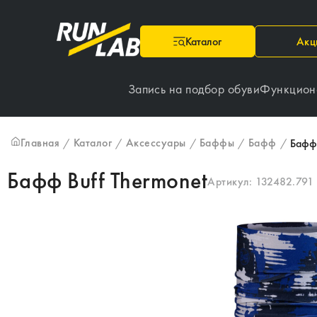
Каталог
Акц
Запись на подбор обуви
Функцион
Главная
Каталог
Аксессуары
Баффы
Бафф
/
/
/
/
/
Бафф 
Бафф Buff Thermonet
Артикул:
132482.791