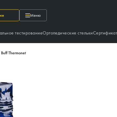
ии
Меню
альное тестирование
Ортопедические стельки
Сертифика
Buff Thermonet