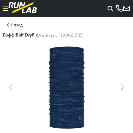
Назад
Бафф Buff DryFlx
Артикул:
118096.707