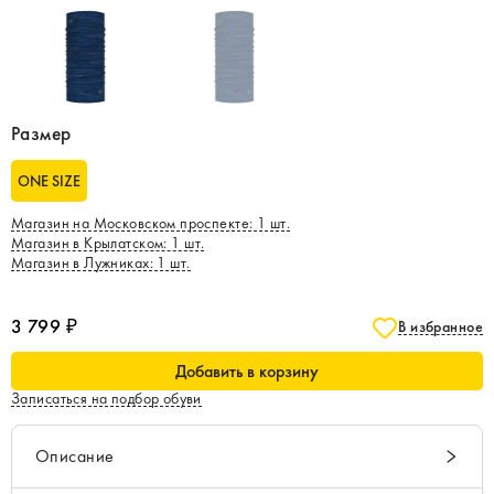
Размер
ONE SIZE
Магазин на Московском проспекте
:
1
шт.
Магазин в Крылатском
:
1
шт.
Магазин в Лужниках
:
1
шт.
3 799 ₽
В избранное
Добавить в корзину
Записаться на подбор обуви
Описание