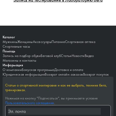
Каталог
Мужчины
Женщины
Аксессуары
Питание
Спортивная аптека
Спортивные часы
Помощь
Запись на подбор обуви
Беговой клуб
Статьи
Новости
Видео
Магазины и контакты
Информация
О компании
Бонусная программа
Доставка и оплата
Юридическая информация
Возврат онлайн-заказов
Возврат покупок
Статьи о спортивной экипировке и как ее выбрать, технике бега,
тренировках.
Нажимая на кнопку "
Подписаться
", вы принимаете условия
Пользовательского соглашения
.