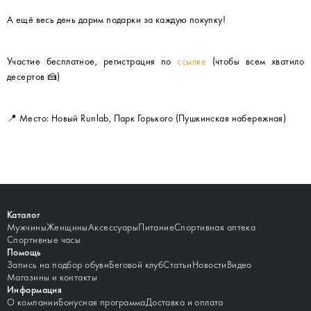
А ещё весь день дарим подарки за каждую покупку!
Участие бесплатное, регистрация по
ссылке
(чтобы всем хватило
десертов 🍰)
📍 Место: Новый Runlab, Парк Горького (Пушкинская набережная)
Каталог
Мужчины
Женщины
Аксессуары
Питание
Спортивная аптека
Спортивные часы
Помощь
Запись на подбор обуви
Беговой клуб
Статьи
Новости
Видео
Магазины и контакты
Информация
О компании
Бонусная программа
Доставка и оплата