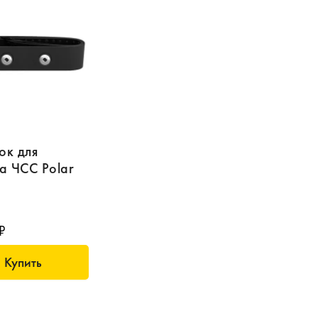
ок для
а ЧСС Polar
₽
Купить