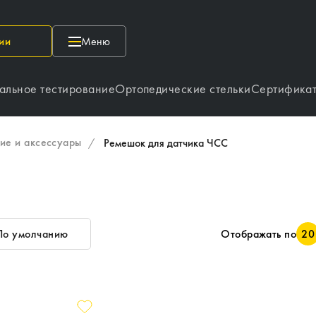
ии
Меню
альное тестирование
Ортопедические стельки
Сертифика
ие и аксессуары
/
Ремешок для датчика ЧСС
По умолчанию
Отображать по
20