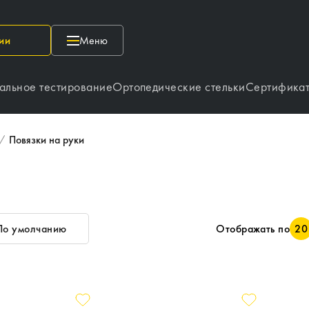
ии
Меню
альное тестирование
Ортопедические стельки
Сертифика
/
Повязки на руки
По умолчанию
Отображать по
20