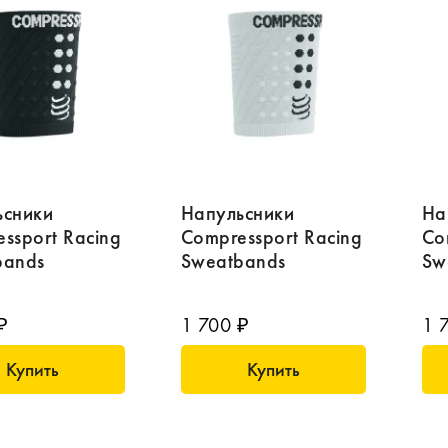
ьсники
Напульсники
На
ssport Racing
Compressport Racing
Co
bands
Sweatbands
Sw
₽
1 700 ₽
1 
Купить
Купить