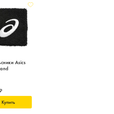
сники Asics
Band
₽
Купить