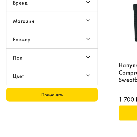
Бренд
Магазин
Размер
Пол
Напул
Compre
Цвет
Sweat
Применить
1 700 