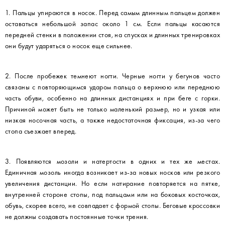
1. Пальцы упираются в носок. Перед самым длинным пальцем должен
оставаться небольшой запас около 1 см. Если пальцы касаются
передней стенки в положении стоя, на спусках и длинных тренировках
они будут ударяться о носок еще сильнее.
2. После пробежек темнеют ногти. Черные ногти у бегунов часто
связаны с повторяющимся ударом пальца о верхнюю или переднюю
часть обуви, особенно на длинных дистанциях и при беге с горки.
Причиной может быть не только маленький размер, но и узкая или
низкая носочная часть, а также недостаточная фиксация, из-за чего
стопа съезжает вперед.
3. Появляются мозоли и натертости в одних и тех же местах.
Единичная мозоль иногда возникает из-за новых носков или резкого
увеличения дистанции. Но если натирание повторяется на пятке,
внутренней стороне стопы, под пальцами или на боковых косточках,
обувь, скорее всего, не совпадает с формой стопы. Беговые кроссовки
не должны создавать постоянные точки трения.