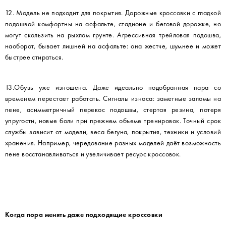
12. Модель не подходит для покрытия. Дорожные кроссовки с гладкой
подошвой комфортны на асфальте, стадионе и беговой дорожке, но
могут скользить на рыхлом грунте. Агрессивная трейловая подошва,
наоборот, бывает лишней на асфальте: она жестче, шумнее и может
быстрее стираться.
13.Обувь уже изношена. Даже идеально подобранная пара со
временем перестает работать. Сигналы износа: заметные заломы на
пене, асимметричный перекос подошвы, стертая резина, потеря
упругости, новые боли при прежнем объеме тренировок. Точный срок
службы зависит от модели, веса бегуна, покрытия, техники и условий
хранения. Например, чередование разных моделей даёт возможность
пене восстанавливаться и увеличивает ресурс кроссовок.
Когда пора менять даже подходящие кроссовки