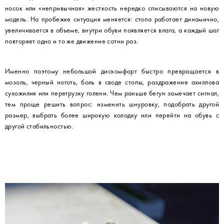
носок или «непривычная» жесткость нередко списываются на новую
модель. На пробежке ситуация меняется: стопа работает динамично,
увеличивается в объеме, внутри обуви появляется влага, а каждый шаг
повторяет одно и то же движение сотни раз.
Именно поэтому небольшой дискомфорт быстро превращается в
мозоль, черный ноготь, боль в своде стопы, раздражение ахиллова
сухожилия или перегрузку голени. Чем раньше бегун замечает сигнал,
тем проще решить вопрос: изменить шнуровку, подобрать другой
размер, выбрать более широкую колодку или перейти на обувь с
другой стабильностью.