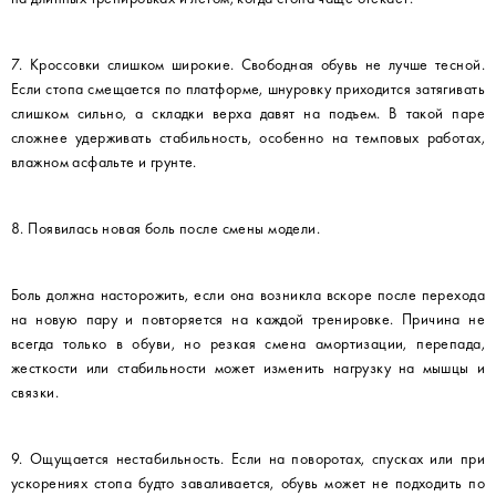
7. Кроссовки слишком широкие. Свободная обувь не лучше тесной.
Если стопа смещается по платформе, шнуровку приходится затягивать
слишком сильно, а складки верха давят на подъем. В такой паре
сложнее удерживать стабильность, особенно на темповых работах,
влажном асфальте и грунте.
8. Появилась новая боль после смены модели.
Боль должна насторожить, если она возникла вскоре после перехода
на новую пару и повторяется на каждой тренировке. Причина не
всегда только в обуви, но резкая смена амортизации, перепада,
жесткости или стабильности может изменить нагрузку на мышцы и
связки.
9. Ощущается нестабильность. Если на поворотах, спусках или при
ускорениях стопа будто заваливается, обувь может не подходить по