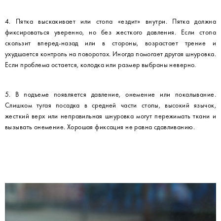
4. Пятка выскакивает или стопа «ездит» внутри. Пятка должна
фиксироваться уверенно, но без жесткого давления. Если стопа
скользит вперед-назад или в стороны, возрастает трение и
ухудшается контроль на поворотах. Иногда помогает другая шнуровка.
Если проблема остается, колодка или размер выбраны неверно.
5. В подъеме появляется давление, онемение или покалывание.
Слишком тугая посадка в средней части стопы, высокий язычок,
жесткий верх или неправильная шнуровка могут пережимать ткани и
вызывать онемение. Хорошая фиксация не равна сдавливанию.