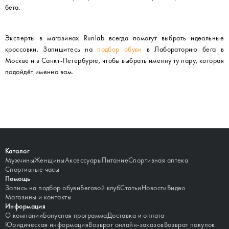
бега.
Эксперты в магазинах Runlab всегда помогут выбрать идеальные
кроссовки. Запишитесь на
подбор обуви
в Лабораторию бега в
Москве и в Санкт-Петербурге, чтобы выбрать именну ту пару, которая
подойдёт именно вам.
Каталог
Мужчины
Женщины
Аксессуары
Питание
Спортивная аптека
Спортивные часы
Помощь
Запись на подбор обуви
Беговой клуб
Статьи
Новости
Видео
Магазины и контакты
Информация
О компании
Бонусная программа
Доставка и оплата
Юридическая информация
Возврат онлайн-заказов
Возврат покупок