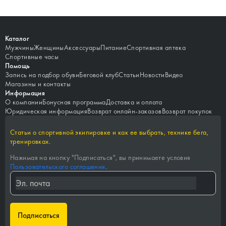
Каталог
Мужчины
Женщины
Аксессуары
Питание
Спортивная аптека
Спортивные часы
Помощь
Запись на подбор обуви
Беговой клуб
Статьи
Новости
Видео
Магазины и контакты
Информация
О компании
Бонусная программа
Доставка и оплата
Юридическая информация
Возврат онлайн-заказов
Возврат покупок
Статьи о спортивной экипировке и как ее выбрать, технике бега,
тренировках.
Нажимая на кнопку "
Подписаться
", вы принимаете условия
Пользовательского соглашения
.
Подписаться